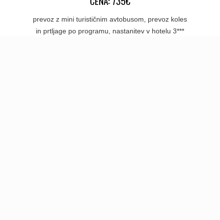
CENA: 735€
prevoz z mini turističnim avtobusom, prevoz koles
in prtljage po programu, nastanitev v hotelu 3***
na Korčuli na osnovi 6 polpenzionov, stroške
prevoza s trajektom 1., 3., 6. in 7. dan potovanja,
vožnjo s katamaranom iz Korčule na Hvar in
obratno, po programu, vse kolesarske ture in
asistenco vodje potovanja - s kolesom, stroške
organizacije in izvedbe potovanja.
01.10.2026 - 07.10.2026
Odhod v jutranjih urah. Predviden prihod v
Slovenijo v poznih popoldanskih urah.