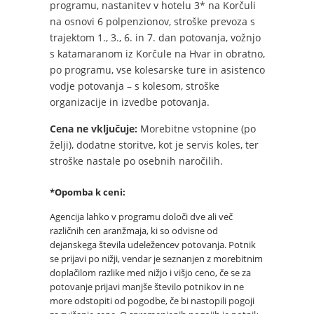
programu, nastanitev v hotelu 3* na Korčuli
na osnovi 6 polpenzionov, stroške prevoza s
trajektom 1., 3., 6. in 7. dan potovanja, vožnjo
s katamaranom iz Korčule na Hvar in obratno,
po programu, vse kolesarske ture in asistenco
vodje potovanja – s kolesom, stroške
organizacije in izvedbe potovanja.
Cena ne vključuje:
Morebitne vstopnine (po
želji), dodatne storitve, kot je servis koles, ter
stroške nastale po osebnih naročilih.
*Opomba k ceni:
Agencija lahko v programu dolo
či dve ali več
različnih cen aranžmaja, ki so odvisne od
dejanskega števila udeležencev potovanja. Potnik
se prijavi po nižji, vendar je seznanjen z morebitnim
doplačilom razlike med nižjo i višjo ceno, če se za
potovanje prijavi manjše število potnikov in ne
more odstopiti od pogodbe, če bi nastopili pogoji